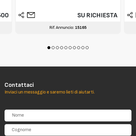
500
SU RICHIESTA
Rif. Annuncio:
15165
Contattaci
Inviaci un messaggio e saremo lieti di aiutarti.