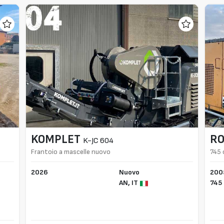
KOMPLET
R
K-JC 604
Frantoio a mascelle nuovo
745 
2026
Nuovo
200
AN,
IT
745 