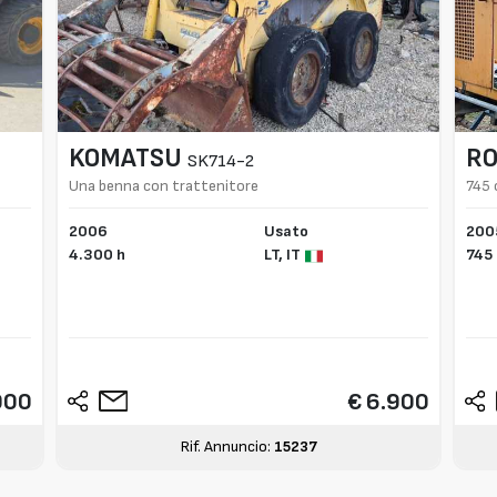
KOMATSU
R
SK714-2
Una benna con trattenitore
745 
2006
Usato
200
4.300 h
LT,
IT
745 
000
€ 6.900
Rif. Annuncio:
15237