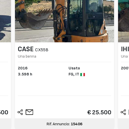
CASE
IH
CX55B
Una benna
Una
2016
Usato
200
3.598 h
FG,
IT
500
€ 25.500
Rif. Annuncio:
15406