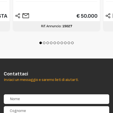
STA
€ 50.000
Rif. Annuncio:
15027
Contattaci
Inviaci un messaggio e saremo lieti di aiutarti.