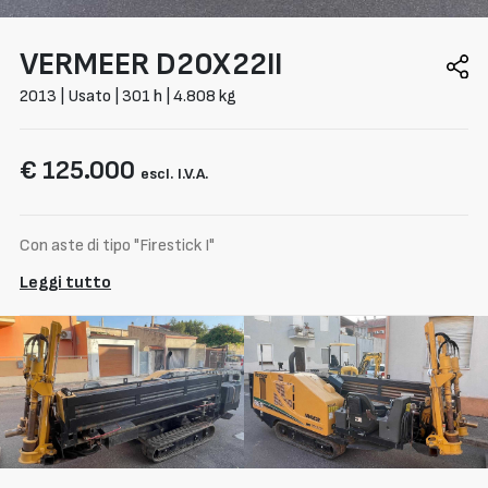
VERMEER
D20X22II
2013 | Usato | 301 h | 4.808 kg
€ 125.000
escl. I.V.A.
Con aste di tipo "Firestick I"
Leggi tutto