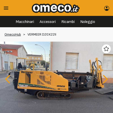
Macchinari
Accessori
Ricambi
Noleggio
OmecoHub
>
VERMEER D20X22II