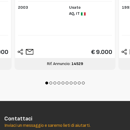
2003
Usato
199
AQ,
IT
000
€ 9.000
Rif. Annuncio:
14529
Contattaci
Inviaci un messaggio e saremo lieti di aiutarti.