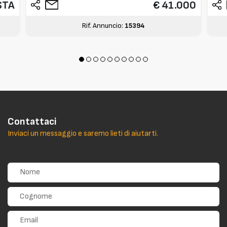
STA
€ 41.000
Rif. Annuncio:
15394
Contattaci
Inviaci un messaggio e saremo lieti di aiutarti.