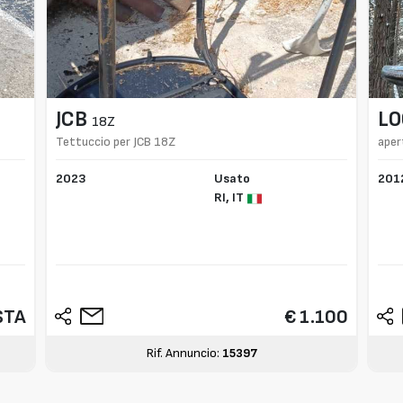
JCB
L
18Z
Tettuccio per JCB 18Z
aper
2023
Usato
201
RI,
IT
STA
€ 1.100
Rif. Annuncio:
15397