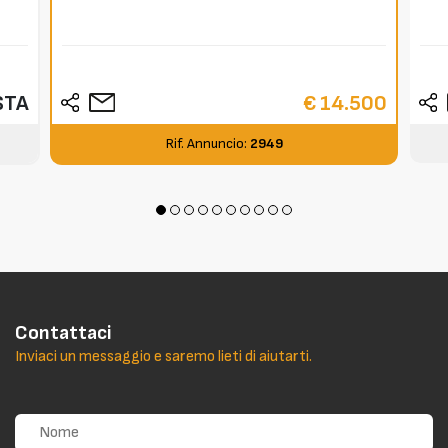
STA
€ 14.500
Rif. Annuncio:
2949
Contattaci
Inviaci un messaggio e saremo lieti di aiutarti.