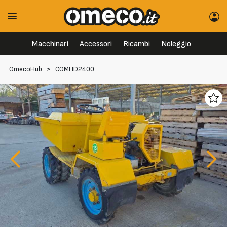
Macchinari
Accessori
Ricambi
Noleggio
OmecoHub
>
COMI ID2400