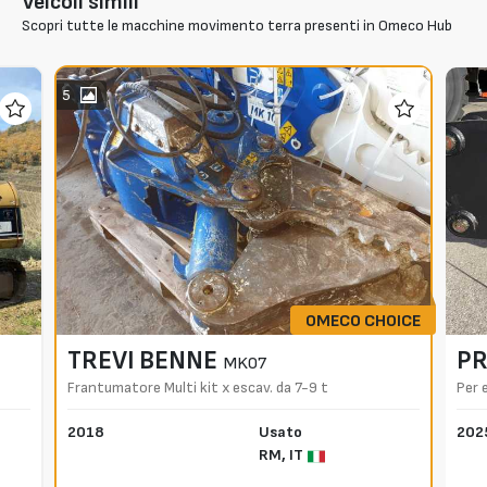
Veicoli simili
Scopri tutte le macchine movimento terra presenti in Omeco Hub
5
OMECO CHOICE
TREVI BENNE
P
MK07
Frantumatore Multi kit x escav. da 7-9 t
Per 
2018
Usato
202
RM,
IT