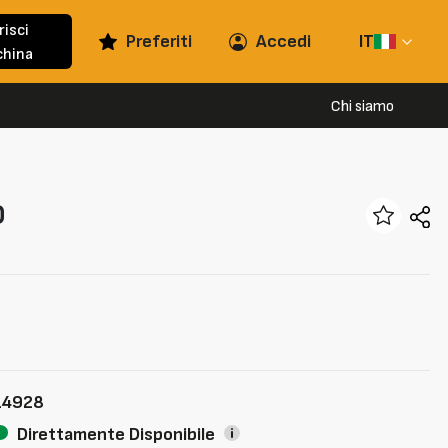
risci
Preferiti
Accedi
IT
hina
Chi siamo
0
14928
Direttamente Disponibile