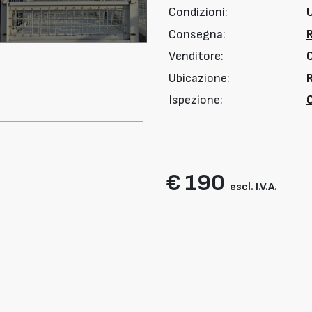
Condizioni:
Consegna:
Venditore:
Ubicazione:
R
Ispezione:
O
€ 190
escl. I.V.A.