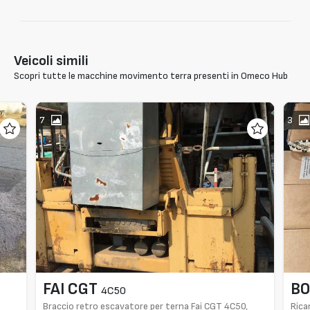
Veicoli simili
Scopri tutte le macchine movimento terra presenti in Omeco Hub
7
3
FAI CGT
B
4C50
Braccio retro escavatore per terna Fai CGT 4C50,
Rica