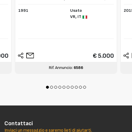
1991
Usato
201
VR,
IT
000
€ 5.000
Rif. Annuncio:
6586
Contattaci
Inviaci un messaggio e saremo lieti di aiutarti.