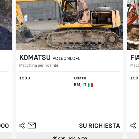
KOMATSU
FI
PC180NLC-6
Macchina per ricambi
Macc
1999
Usato
199
RM,
IT
000
SU RICHIESTA
Rif. Annuncio:
4757