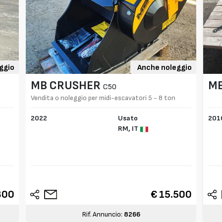
ggio
Anche noleggio
MB CRUSHER
M
C50
Vendita o noleggio per midi-escavatori 5 - 8 ton
2022
Usato
201
RM,
IT
800
€ 15.500
Rif. Annuncio:
8266