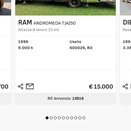
RAM
DI
ANDROMEDA TJA250
Altezza di lavoro 25 mt
Resa
1996
Usato
199
9.000 h
600026,
RO
3.3
700
€ 15.000
Rif. Annuncio:
10516