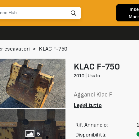
Inse
Macc
r escavatori
>
KLAC F-750
KLAC
F-750
2010 | Usato
Agganci Klac F
Leggi tutto
Rif. Annuncio:
5
Disponibilità: