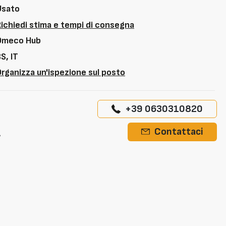
Usato
Richiedi stima e tempi di consegna
Omeco Hub
S, IT
rganizza un'ispezione sul posto
+39 0630310820
A
Contattaci