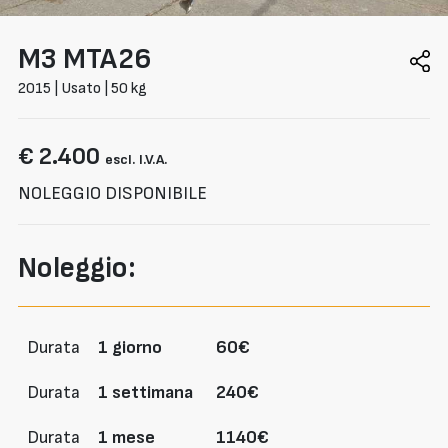
M3
MTA26
2015 | Usato | 50 kg
€ 2.400
escl. I.V.A.
NOLEGGIO DISPONIBILE
Noleggio:
Durata
1 giorno
60€
Durata
1 settimana
240€
Durata
1 mese
1140€