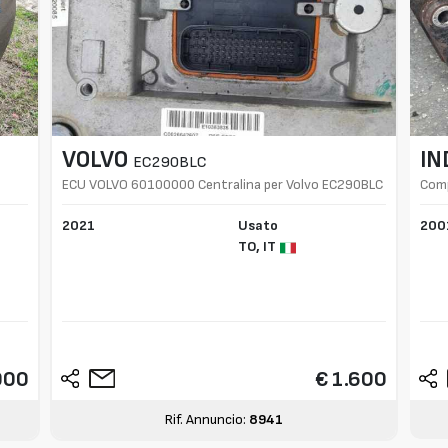
VOLVO
IN
EC290BLC
ECU VOLVO 60100000 Centralina per Volvo EC290BLC
Comp
2021
Usato
200
TO,
IT
000
€ 1.600
Rif. Annuncio:
8941