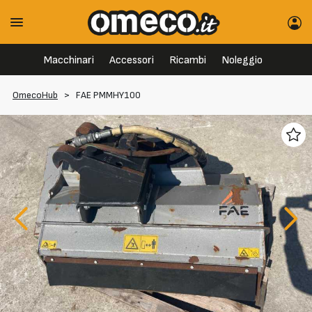
Macchinari
Accessori
Ricambi
Noleggio
OmecoHub
>
FAE PMMHY100