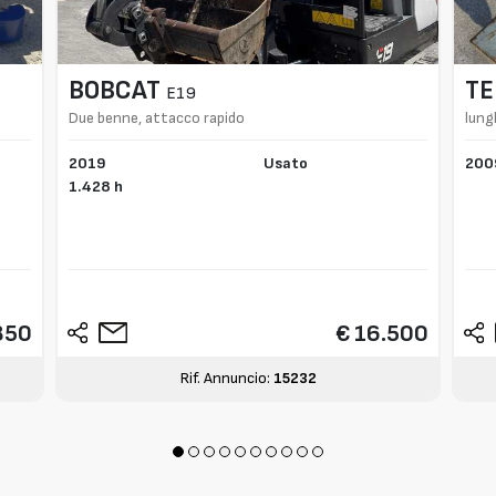
BOBCAT
TE
E19
Due benne, attacco rapido
lung
2019
Usato
200
1.428 h
850
€ 16.500
Rif. Annuncio:
15232