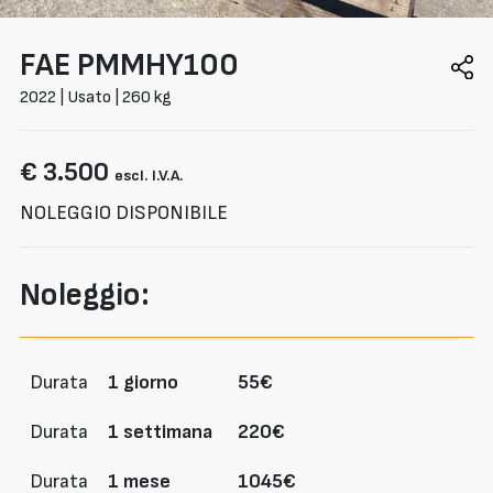
FAE
PMMHY100
2022 | Usato | 260 kg
€ 3.500
escl. I.V.A.
NOLEGGIO DISPONIBILE
Noleggio:
Durata
1 giorno
55€
Durata
1 settimana
220€
Durata
1 mese
1045€