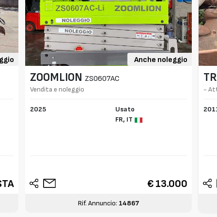
ggio
Anche noleggio
ZOOMLION
TR
ZS0607AC
Vendita e noleggio
- At
2025
Usato
201
FR,
IT
STA
€ 13.000
Rif. Annuncio:
14867