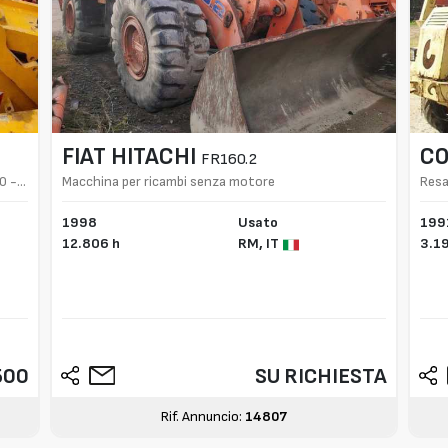
FIAT HITACHI
CO
FR160.2
0 -
Macchina per ricambi senza motore
Resa
1998
Usato
199
12.806 h
RM,
IT
3.1
500
SU RICHIESTA
Rif. Annuncio:
14807