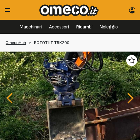
Macchinari
Accessori
Ricambi
Noleggio
OmecoHub
>
ROTOTILT TRK200