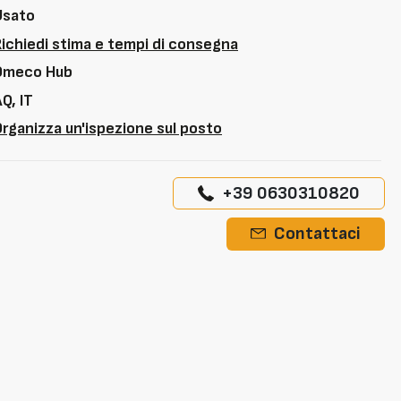
Usato
Richiedi stima e tempi di consegna
Omeco Hub
Q, IT
rganizza un'ispezione sul posto
+39 0630310820
Contattaci