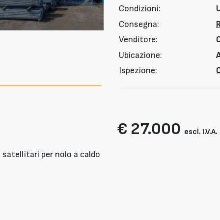
Condizioni:
Consegna:
Venditore:
Ubicazione:
A
Ispezione:
O
€ 27.000
escl. I.V.A.
satellitari per nolo a caldo