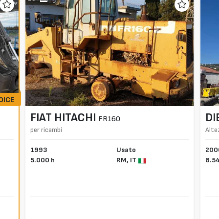
OICE
FIAT HITACHI
DI
FR160
per ricambi
Alte
1993
Usato
200
5.000 h
RM,
IT
8.5