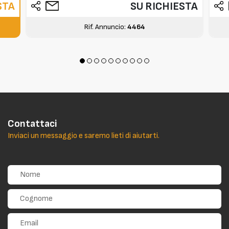
STA
SU RICHIESTA
Rif. Annuncio:
4464
Contattaci
Inviaci un messaggio e saremo lieti di aiutarti.