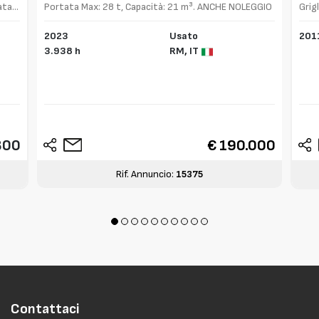
ata
Portata Max: 28 t, Capacità: 21 m³. ANCHE NOLEGGIO
Grig
2023
Usato
201
3.938 h
RM,
IT
800
€ 190.000
Rif. Annuncio:
15375
Contattaci