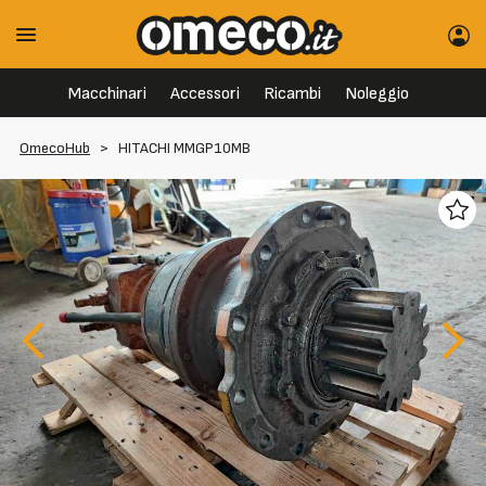
Macchinari
Accessori
Ricambi
Noleggio
OmecoHub
>
HITACHI MMGP10MB