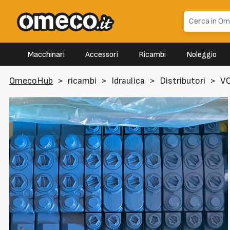
Macchinari
Accessori
Ricambi
Noleggio
OmecoHub
>
ricambi
>
Idraulica
>
Distributori
>
V