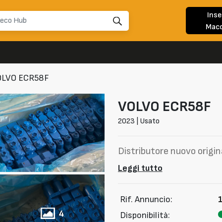
Inse
Macc
OLVO ECR58F
VOLVO
ECR58F
2023 | Usato
Distributore nuovo origi
Leggi tutto
Rif. Annuncio:
4
Disponibilità: