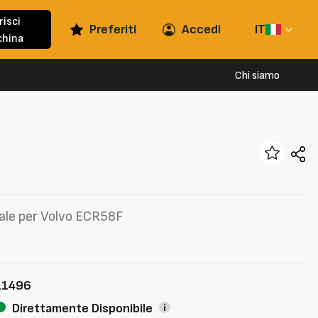
risci
Preferiti
Accedi
IT
hina
Chi siamo
nale per Volvo ECR58F
11496
Direttamente Disponibile