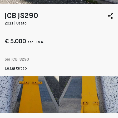
JCB
JS290
2011 | Usato
€ 5.000
escl. I.V.A.
per JCB JS290
Leggi tutto