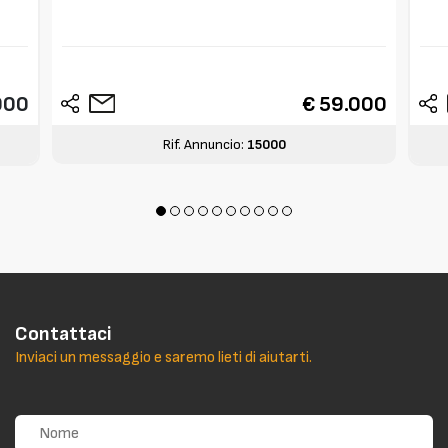
000
€ 59.000
Rif. Annuncio:
15000
Contattaci
Inviaci un messaggio e saremo lieti di aiutarti.