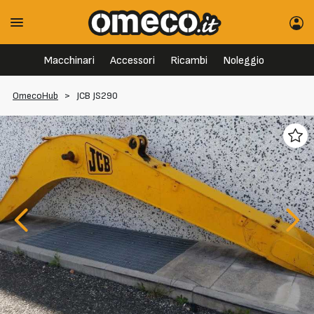
Macchinari
Accessori
Ricambi
Noleggio
OmecoHub
>
JCB JS290