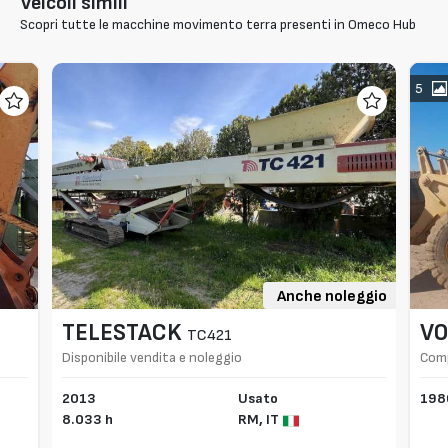
Veicoli simili
Scopri tutte le macchine movimento terra presenti in Omeco Hub
5
Anche noleggio
TELESTACK
VO
TC421
Disponibile vendita e noleggio
Comp
2013
Usato
198
8.033 h
RM,
IT