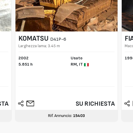
KOMATSU
FI
D41P-6
Larghezza lama; 3.45 m
Macc
W13
2002
Usato
199
5.851 h
RM,
IT
STA
SU RICHIESTA
Rif. Annuncio:
15403