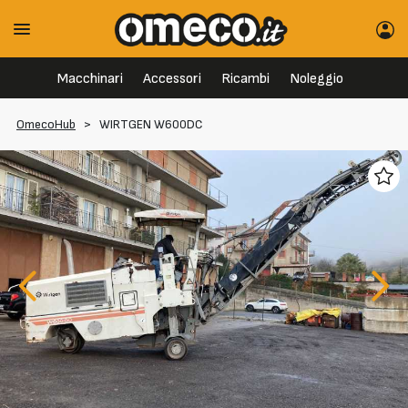
Macchinari
Accessori
Ricambi
Noleggio
OmecoHub
>
WIRTGEN W600DC