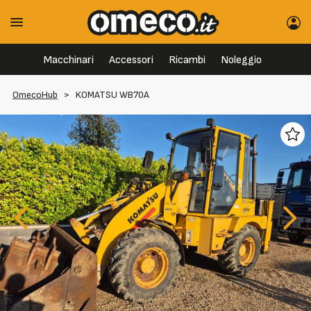
Macchinari
Accessori
Ricambi
Noleggio
OmecoHub
>
KOMATSU WB70A