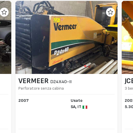
VERMEER
JC
D24X40-II
Perforatore senza cabina
3 be
2007
Usato
200
SA,
IT
5.3