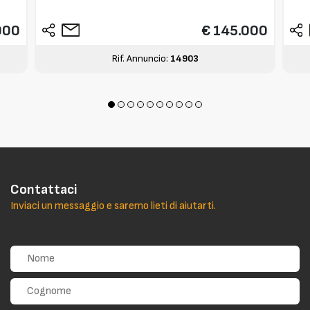
000
€ 145.000
Rif. Annuncio:
14903
Contattaci
Inviaci un messaggio e saremo lieti di aiutarti.