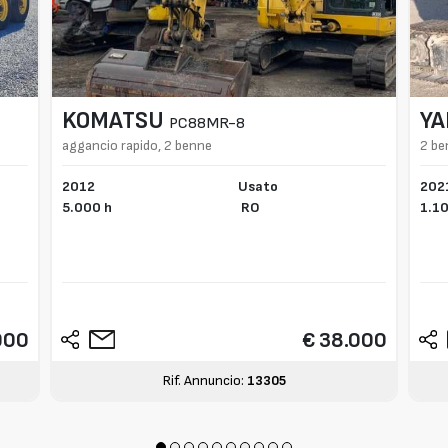
KOMATSU
Y
PC88MR-8
aggancio rapido, 2 benne
2 be
2012
Usato
202
5.000 h
RO
1.10
000
€ 38.000
Rif. Annuncio:
13305