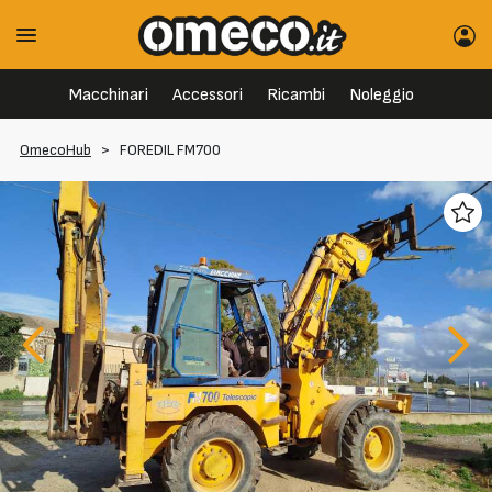
Macchinari
Accessori
Ricambi
Noleggio
OmecoHub
>
FOREDIL FM700