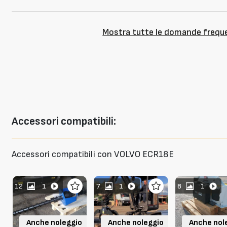
Mostra tutte le domande frequ
Accessori
compatibili:
Accessori compatibili con VOLVO ECR18E
12
1
7
1
8
1
Anche noleggio
Anche noleggio
Anche nol