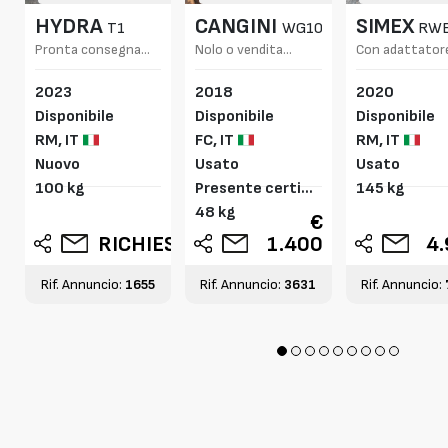
HYDRA
CANGINI
SIMEX
T1
WG1000
RWE
Pronta consegna
Nolo o vendita
Con adattatore
per vendita o
Rotazione libera
minipale e , a
2023
2018
2020
noleggio
richiesta, sella
miniescavatori
Disponibile
Disponibile
Disponibile
3 ton
RM,
IT
FC,
IT
RM,
IT
Nuovo
Usato
Usato
100 kg
Presente certific
145 kg
ato CE
48 kg
SU
€
RICHIESTA
1.400
4
Rif. Annuncio:
1655
Rif. Annuncio:
3631
Rif. Annuncio: