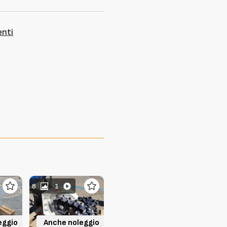
enti
8
1
8
8
1
eggio
Anche noleggio
Anche noleggio
Anche