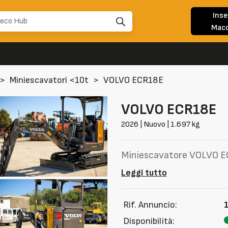
Inse
Macc
>
Miniescavatori <10t
>
VOLVO ECR18E
VOLVO
ECR18E
2026 | Nuovo | 1.697 kg
Miniescavatore VOLVO 
Leggi tutto
Rif. Annuncio:
Disponibilità: