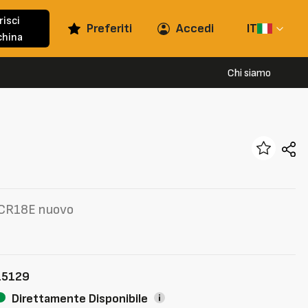
risci
Preferiti
Accedi
IT
hina
Chi siamo
ECR18E nuovo
15129
Direttamente Disponibile