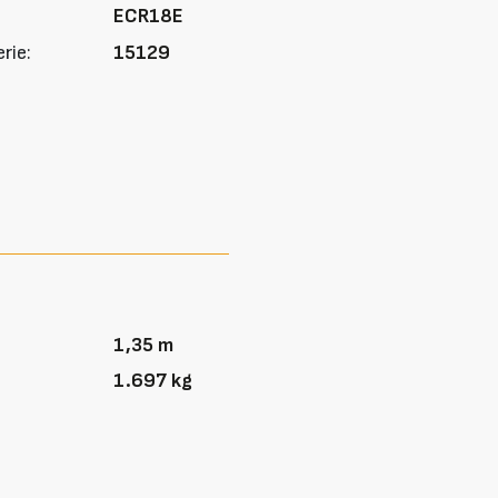
ECR18E
rie:
15129
1,35 m
1.697 kg