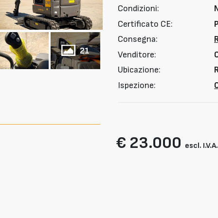
Condizioni:
Certificato CE:
Consegna:
21
Venditore:
Ubicazione:
R
Ispezione:
O
€ 23.000
escl. I.V.A.