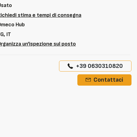
Usato
Richiedi stima e tempi di consegna
Omeco Hub
G, IT
rganizza un'ispezione sul posto
+39 0630310820
Contattaci