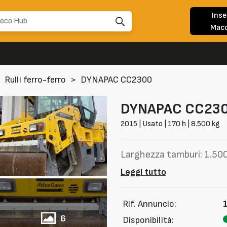
Inse
Macc
Rulli ferro-ferro
>
DYNAPAC CC2300
DYNAPAC
CC23
2015 | Usato | 170 h | 8.500 kg
Larghezza tamburi: 1.5
Leggi tutto
Rif. Annuncio:
6
Disponibilità: