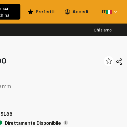
risci
Preferiti
Accedi
IT
hina
Chi siamo
00
00 mm
15188
Direttamente Disponibile