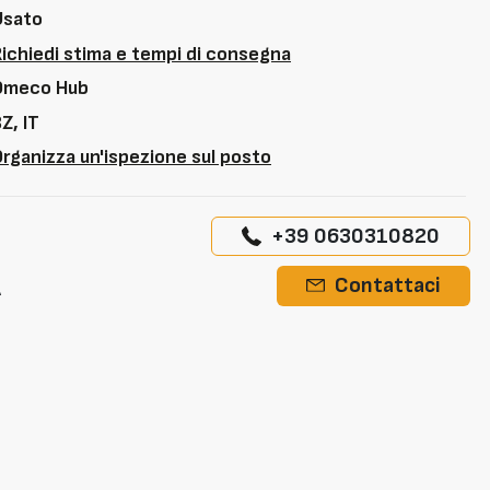
Usato
Richiedi stima e tempi di consegna
Omeco Hub
Z, IT
rganizza un'ispezione sul posto
+39 0630310820
A
Contattaci