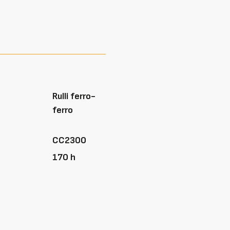
Rulli ferro-
ferro
CC2300
170 h