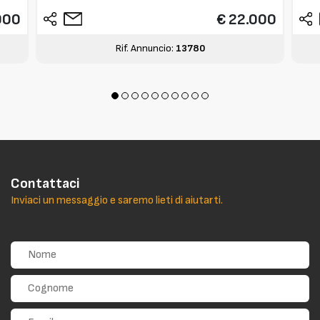
000
€ 22.000
Rif. Annuncio:
13780
Contattaci
Inviaci un messaggio e saremo lieti di aiutarti.