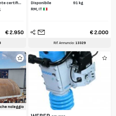
te certifica
Disponibile
91 kg
g
RM,
IT
€ 2.950
€ 2.000
3
Rif. Annuncio:
13329
che noleggio