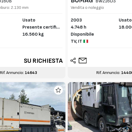
BOMAG
D160B
BW216D3
mburo: 2.130 mm
Vendita o noleggio
Usato
2003
Usato
Presente certifica
4.748 h
18.00
to CE
16.560 kg
Disponibile
TV,
IT
SU RICHIESTA
Rif. Annuncio:
14643
Rif. Annuncio:
1440