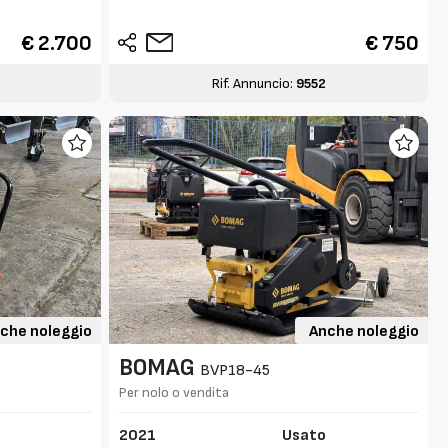
€ 2.700
€ 750
7
Rif. Annuncio:
9552
che noleggio
Anche noleggio
BOMAG
BVP18-45
Per nolo o vendita
o
2021
Usato