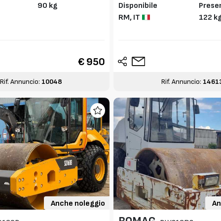
90 kg
Disponibile
Presen
RM,
IT
to CE
122 k
€ 950
Rif. Annuncio:
10048
Rif. Annuncio:
1461
Anche noleggio
An