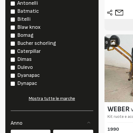
Antonelli
Batmatic
Bitelli
Blaw knox
Bomag
6
Bucher schorling
Caterpillar
Dimas
Dulevo
Dyanapac
Dynapac
Mostra tutte le marche
WEBER
Kit ruote e ac
Anno
1990