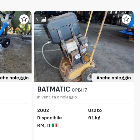
4
che noleggio
Anche noleggio
BATMATIC
CPBH7
In vendita o noleggio
2002
Usato
Disponibile
91 kg
RM,
IT