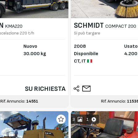
N
SCHMIDT
KMA220
COMPACT 200
scelazione 220 t/h
Si può targare
Nuovo
2008
Usato
30.000 kg
Disponibile
4.200
CT,
IT
SU RICHIESTA
Rif. Annuncio:
14551
Rif. Annuncio:
1153
3
1