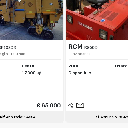
RCM
SF102CR
R950D
taglio 1000 mm
Funzionante
Usato
2000
Usato
17.300 kg
Disponibile
€ 65.000
Rif. Annuncio:
14954
Rif. Annuncio:
834