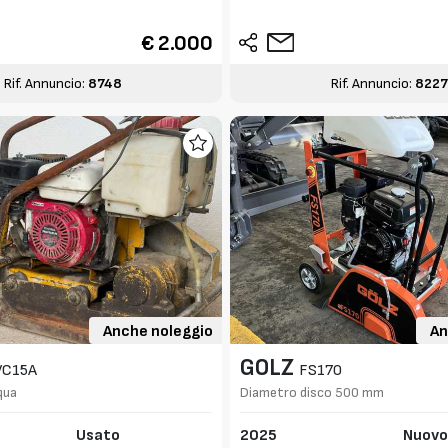
€ 2.000
Rif. Annuncio:
8748
Rif. Annuncio:
822
Anche noleggio
An
GOLZ
VC15A
FS170
qua
Diametro disco 500 mm
Usato
2025
Nuov