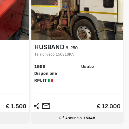
HUSBAND
6-250
Telaio Iveco 150E18KA
1998
Usato
Disponibile
RM,
IT
€ 1.500
€ 12.000
7
Rif. Annuncio:
15348