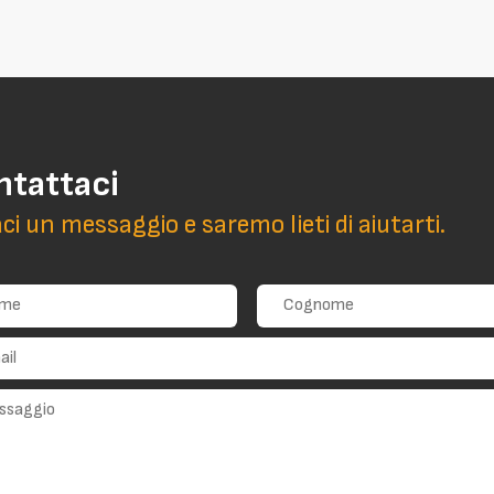
ntattaci
aci un messaggio e saremo lieti di aiutarti.