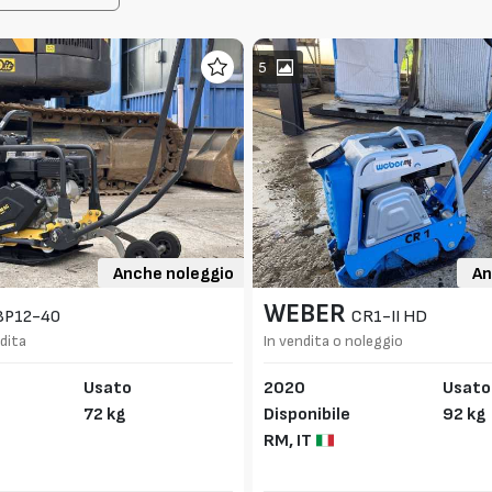
5
Anche noleggio
An
WEBER
BP12-40
CR1-II HD
dita
In vendita o noleggio
Usato
2020
Usato
72 kg
Disponibile
92 kg
RM,
IT