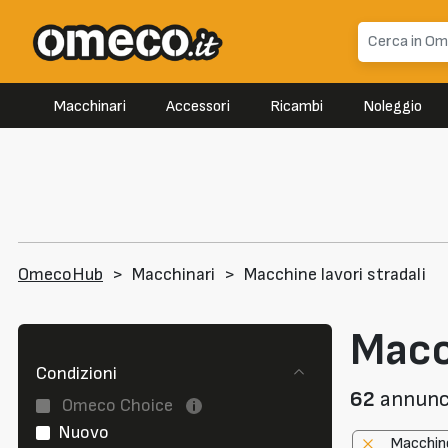
Macchinari
Accessori
Ricambi
Noleggio
OmecoHub
>
Macchinari
>
Macchine lavori stradali
Macch
Condizioni
62
annunci 
Omeco Choice
Nuovo
Macchine