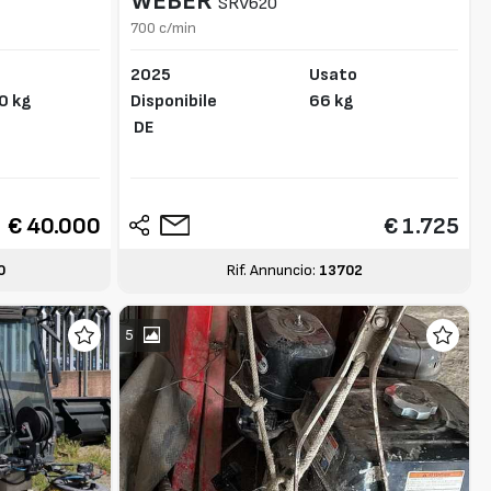
WEBER
SRV620
700 c/min
2025
Usato
0 kg
Disponibile
66 kg
DE
€ 40.000
€ 1.725
0
Rif. Annuncio:
13702
5