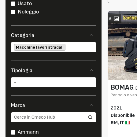
Usato
Noleggio
6
Categoria
Macchine lavori stradali
Tipologia
BOMAG
Per nolo o ven
Marca
2021
Disponibile
RM,
IT
Ammann