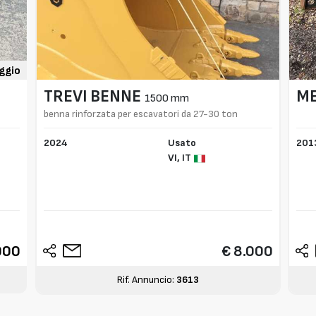
ggio
TREVI BENNE
M
1500 mm
benna rinforzata per escavatori da 27-30 ton
2024
Usato
201
VI,
IT
000
€ 8.000
Rif. Annuncio:
3613