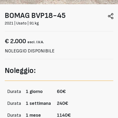
BOMAG
BVP18-45
2021 | Usato | 91 kg
€ 2.000
escl. I.V.A.
NOLEGGIO DISPONIBILE
Noleggio:
Durata
1 giorno
60€
Durata
1 settimana
240€
Durata
1 mese
1140€