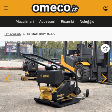
Macchinari
Accessori
Ricambi
Noleggio
OmecoHub
>
BOMAG BVP18-45