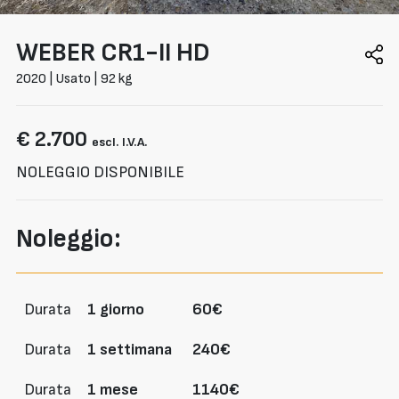
WEBER
CR1-II HD
2020 | Usato | 92 kg
€ 2.700
escl. I.V.A.
NOLEGGIO DISPONIBILE
Noleggio:
Durata
1 giorno
60€
Durata
1 settimana
240€
Durata
1 mese
1140€