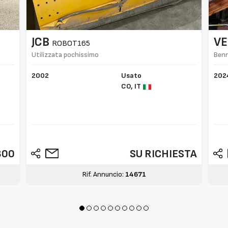
JCB
V
ROBOT165
Utilizzata pochissimo
Benn
2002
Usato
202
CO,
IT
800
SU RICHIESTA
Rif. Annuncio:
14671