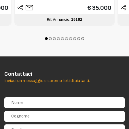
000
€ 35.000
Rif. Annuncio:
15192
Contattaci
Inviaci un messaggio e saremo lieti di aiutarti.