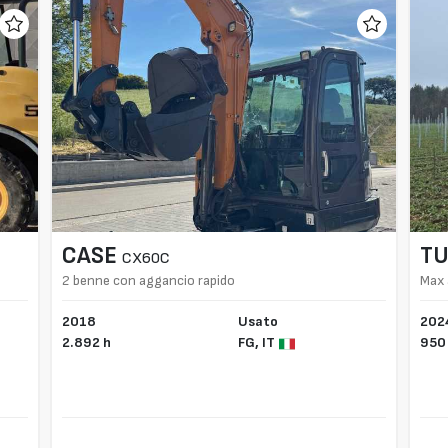
CASE
TU
CX60C
2 benne con aggancio rapido
Max 
2018
Usato
202
2.892 h
FG,
IT
950