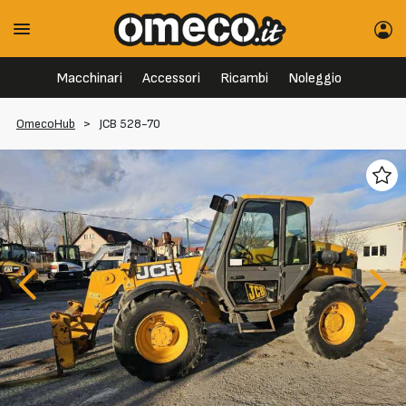
Macchinari
Accessori
Ricambi
Noleggio
OmecoHub
>
JCB 528-70