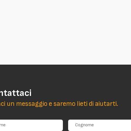
ntattaci
aci un messaggio e saremo lieti di aiutarti.