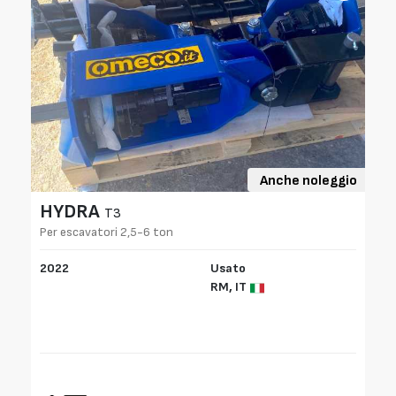
Anche noleggio
HYDRA
T3
Per escavatori 2,5-6 ton
C
m
2022
Usato
2
RM,
IT