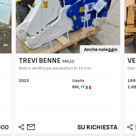
Anche noleggio
TREVI BENNE
V
MK10
Nolo o vendita per escavatori 8-14 ton
Con 
2023
Usato
199
RM,
IT
2.8
000
SU RICHIESTA