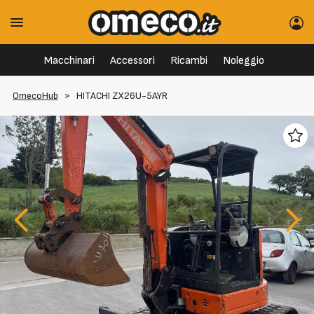
Macchinari
Accessori
Ricambi
Noleggio
OmecoHub
>
HITACHI ZX26U-5AYR