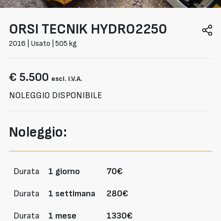
ORSI
TECNIK HYDRO2250
2016 | Usato | 505 kg
€ 5.500
escl. I.V.A.
NOLEGGIO DISPONIBILE
Noleggio:
Durata
1 giorno
70€
Durata
1 settimana
280€
Durata
1 mese
1330€