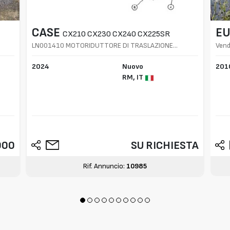
CASE
E
CX210 CX230 CX240 CX225SR
LN001410 MOTORIDUTTORE DI TRASLAZIONE
Vend
COMPLETO
2024
Nuovo
201
RM,
IT
000
SU RICHIESTA
Rif. Annuncio:
10985