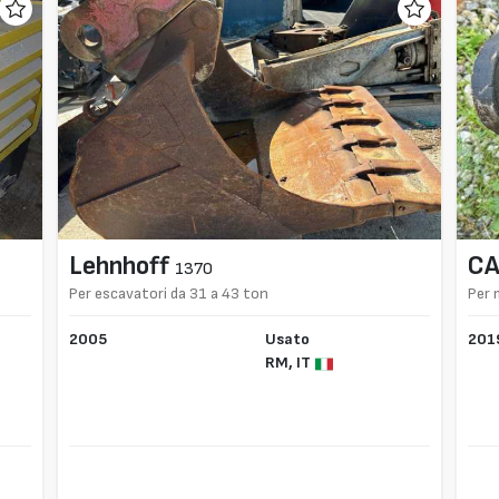
Lehnhoff
C
1370
Per escavatori da 31 a 43 ton
Per 
2005
Usato
201
RM,
IT