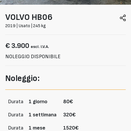
VOLVO
HB06
2019 | Usato | 245 kg
€ 3.900
escl. I.V.A.
NOLEGGIO DISPONIBILE
Noleggio:
Durata
1 giorno
80€
Durata
1 settimana
320€
Durata
1 mese
1520€