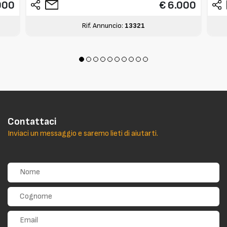
000
€ 6.000
Rif. Annuncio:
13321
Contattaci
Inviaci un messaggio e saremo lieti di aiutarti.