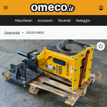
Macchinari
Accessori
Ricambi
Noleggio
OmecoHub
>
VOLVO HB06