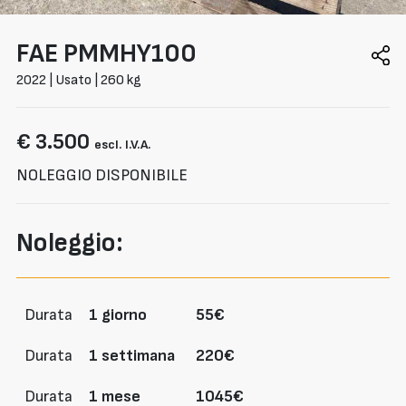
FAE
PMMHY100
2022 | Usato | 260 kg
€ 3.500
escl. I.V.A.
NOLEGGIO DISPONIBILE
Noleggio:
Durata
1 giorno
55€
Durata
1 settimana
220€
Durata
1 mese
1045€