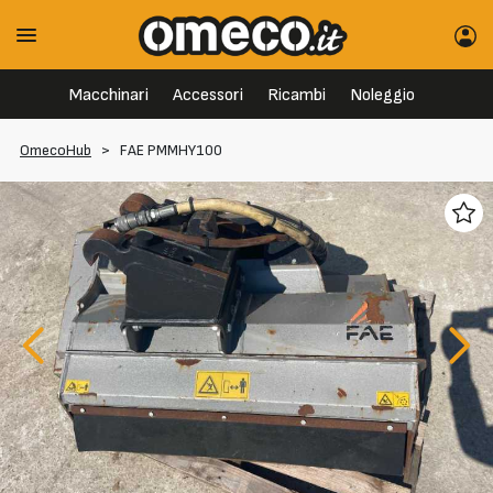
Macchinari
Accessori
Ricambi
Noleggio
OmecoHub
>
FAE PMMHY100