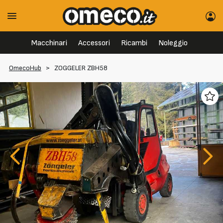
Macchinari
Accessori
Ricambi
Noleggio
OmecoHub
>
ZOGGELER ZBH58