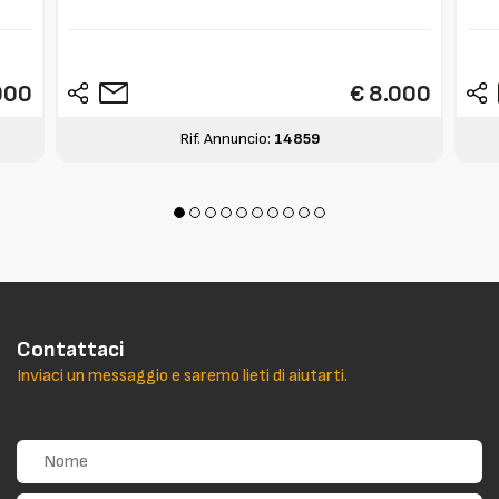
000
€ 8.000
Rif. Annuncio:
14859
Contattaci
Inviaci un messaggio e saremo lieti di aiutarti.