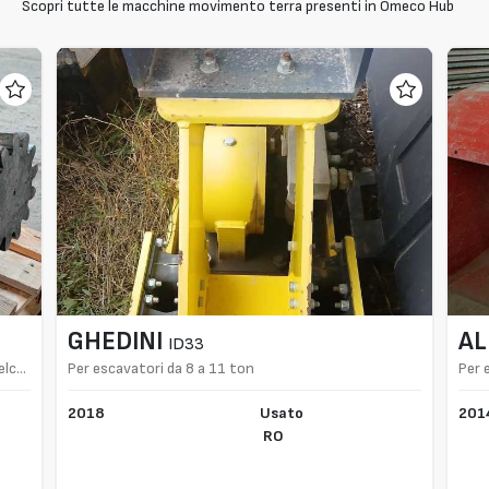
Scopri tutte le macchine movimento terra presenti in Omeco Hub
GHEDINI
AL
ID33
elco
Per escavatori da 8 a 11 ton
Per 
2018
Usato
201
RO