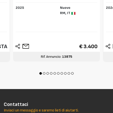
COM
2025
Nuovo
202
RM,
IT
STA
€ 3.400
Rif. Annuncio:
13875
Contattaci
Inviaci un messaggio e saremo lieti di aiutarti.