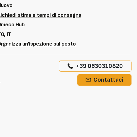
Nuovo
Richiedi stima e tempi di consegna
Omeco Hub
O, IT
rganizza un'ispezione sul posto
+39 0630310820
A
Contattaci