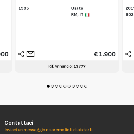
1995
Usato
201
RM,
IT
802
000
€ 1.900
Rif. Annuncio:
13777
Contattaci
Inviaci un messaggio e saremo lieti di aiutarti.