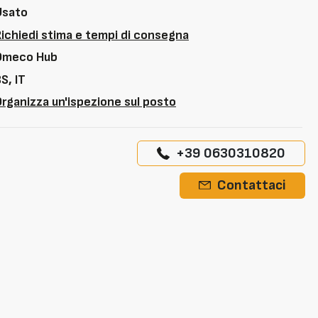
Usato
Richiedi stima e tempi di consegna
Omeco Hub
S, IT
rganizza un'ispezione sul posto
+39 0630310820
Contattaci