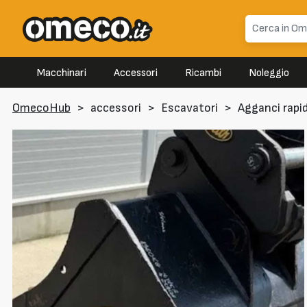
Macchinari
Accessori
Ricambi
Noleggio
OmecoHub
>
accessori
>
Escavatori
>
Agganci rapid