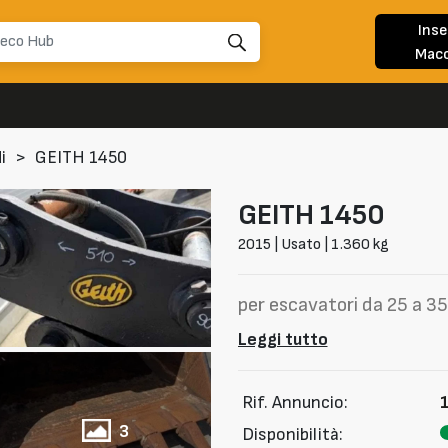
Inse
Macc
i
>
GEITH 1450
GEITH
1450
2015 | Usato | 1.360 kg
per escavatori da 25 a 35
Leggi tutto
Rif. Annuncio:
3
Disponibilità: