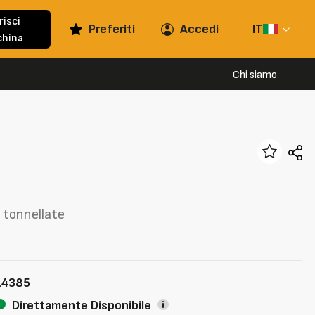
risci
Preferiti
Accedi
IT
hina
Chi siamo
 tonnellate
14385
Direttamente Disponibile