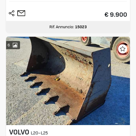
€ 9.900
Rif. Annuncio:
15023
6
VOLVO
L20-L25