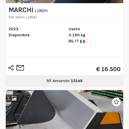
MARCHI
L180H
Per Volvo L180H
2023
Usato
Disponibile
3.180 kg
BS,
IT
€ 16.500
Rif. Annuncio:
13145
3