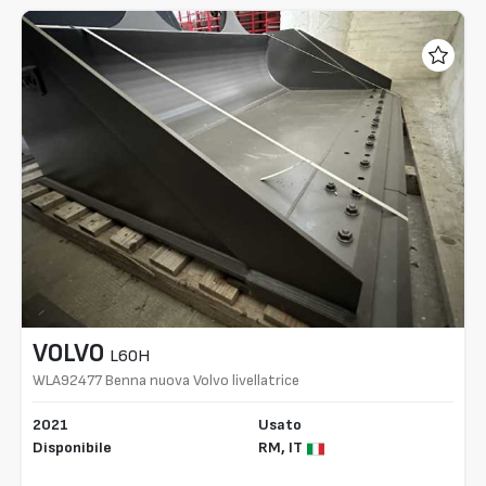
VOLVO
L60H
WLA92477 Benna nuova Volvo livellatrice
2021
Usato
Disponibile
RM,
IT