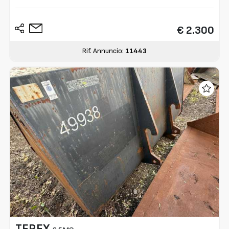
€ 2.300
Rif. Annuncio:
11443
TEREX