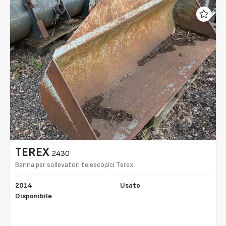
TEREX
2430
Benna per sollevatori telescopici Terex
2014
Usato
Disponibile