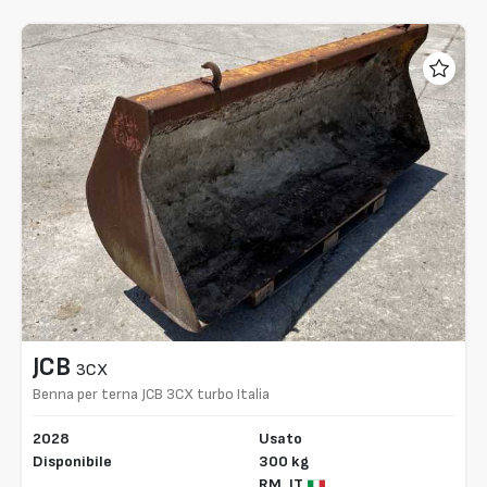
JCB
3CX
Benna per terna JCB 3CX turbo Italia
2028
Usato
Disponibile
300 kg
RM,
IT