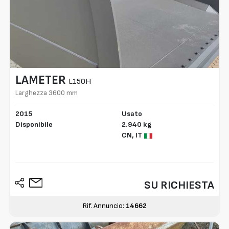
LAMETER
L150H
Larghezza 3600 mm
2015
Usato
Disponibile
2.940 kg
CN,
IT
SU RICHIESTA
Rif. Annuncio:
14662