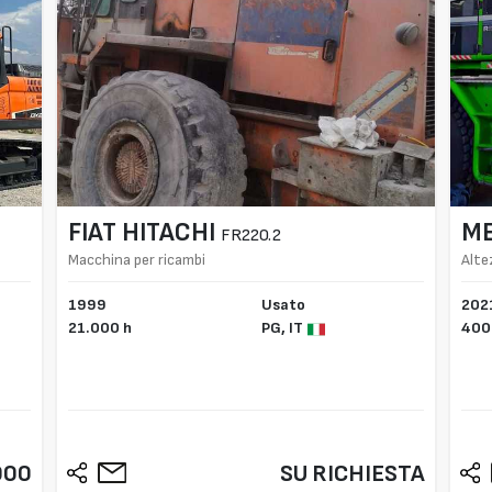
FIAT HITACHI
M
FR220.2
Macchina per ricambi
Alte
1999
Usato
202
21.000 h
PG,
IT
400
000
SU RICHIESTA