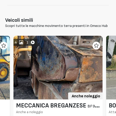
Veicoli simili
Scopri tutte le macchine movimento terra presenti in Omeco Hub
4
1
Anche noleggio
MECCANICA BREGANZESE
BO
BF90-
Anche a noleggio
Atta
3