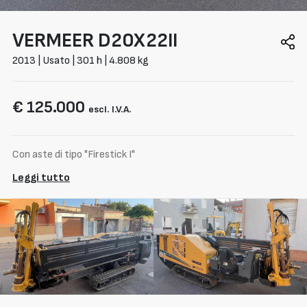
VERMEER
D20X22II
2013 | Usato | 301 h | 4.808 kg
€ 125.000
escl. I.V.A.
Con aste di tipo "Firestick I"
Leggi tutto