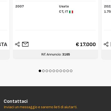
2007
Usato
202
CT,
IT
1.75
STA
€ 17.000
Rif. Annuncio:
3165
Contattaci
Inviaci un messaggio e saremo lieti di aiutarti.