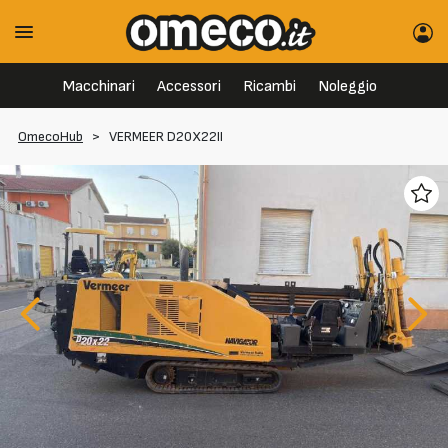
Macchinari
Accessori
Ricambi
Noleggio
OmecoHub
>
VERMEER D20X22II