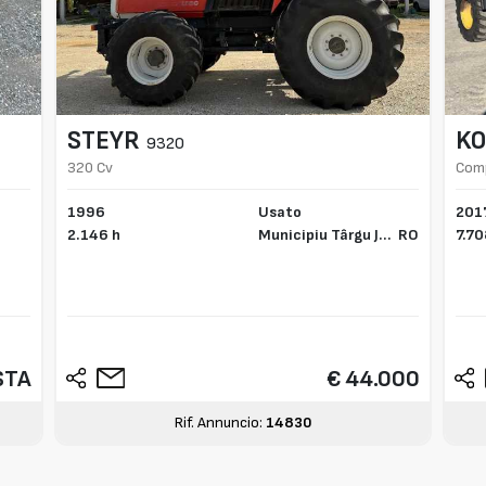
STEYR
K
9320
320 Cv
Comp
rial
1996
Usato
201
2.146 h
Municipiu Târgu Ji
RO
7.70
u,
STA
€ 44.000
Rif. Annuncio:
14830