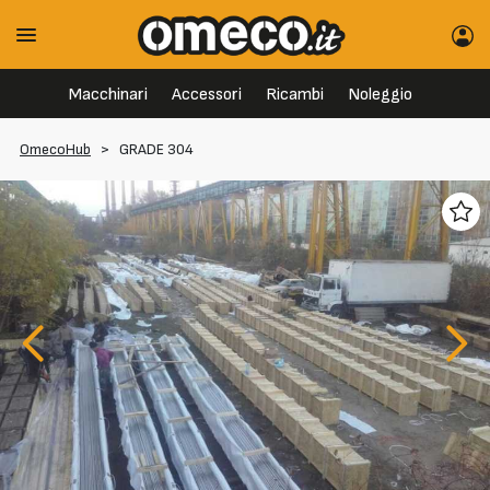
Macchinari
Accessori
Ricambi
Noleggio
OmecoHub
>
GRADE 304