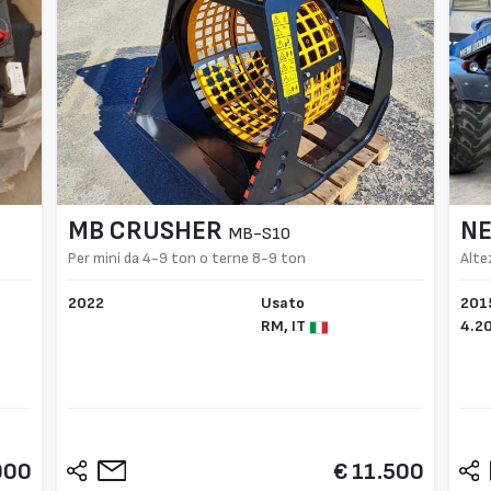
MB CRUSHER
NE
MB-S10
Per mini da 4-9 ton o terne 8-9 ton
Alte
2022
Usato
201
RM,
IT
4.2
900
€ 11.500